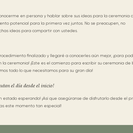
onocerme en persona y hablar sobre sus ideas para la ceremonia 
ento potencial para la primera vez juntos. No se preocupen, no
has ideas para compartir con ustedes.
rocedimiento finalizado y llegaré a conocerles aún mejor, ¡para po
n la ceremonia! ¡Este es el comienzo para escribir su ceremonia de
os todo lo que necesitamos para su gran día!
utan el día desde el inicio!
 estado esperando! ¡Así que asegúranse de disfrutarlo desde el p
as este momento tan especial!
sfrutan su Elopment!
osotros dos es todo lo que necesitam