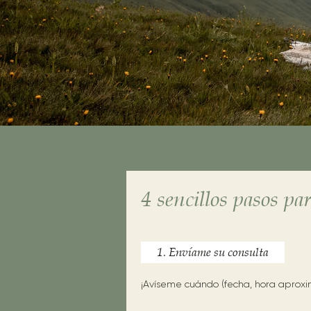
4 sencillos pasos p
1. Envíame su consulta
¡Avíseme cuándo (fecha, hora aprox