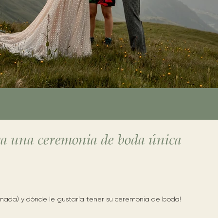
ara una ceremonia de boda única
imada) y dónde le gustaría tener su ceremonia de boda!